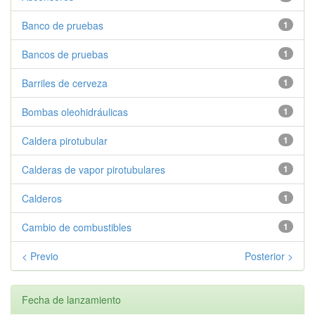
Banco de pruebas
1
Bancos de pruebas
1
Barriles de cerveza
1
Bombas oleohidráulicas
1
Caldera pirotubular
1
Calderas de vapor pirotubulares
1
Calderos
1
Cambio de combustibles
1
< Previo
Posterior >
Fecha de lanzamiento