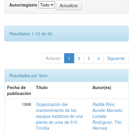
Autor/registro
Resultados 1-10 de 40.
Anterior
1
2
3
4
Siguiente
Resultados por ítem:
Fecha de
Título
Autor(es)
publicación
1998
Organización del
Padilla Ríos,
mantenimiento de los
Aurelio Marcelo
;
equipos estáticos de una
Lozada
planta de urea de 510
Rodríguez, Tito
Tm/día
Hermes