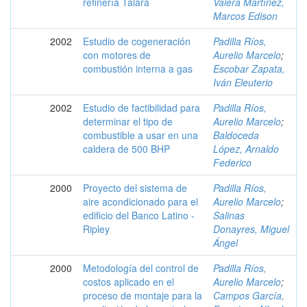
refinería Talara
Valera Martínez,
Marcos Edison
2002
Estudio de cogeneración
Padilla Ríos,
con motores de
Aurelio Marcelo
;
combustión interna a gas
Escobar Zapata,
Iván Eleuterio
2002
Estudio de factibilidad para
Padilla Ríos,
determinar el tipo de
Aurelio Marcelo
;
combustible a usar en una
Baldoceda
caldera de 500 BHP
López, Arnaldo
Federico
2000
Proyecto del sistema de
Padilla Ríos,
aire acondicionado para el
Aurelio Marcelo
;
edificio del Banco Latino -
Salinas
Ripley
Donayres, Miguel
Ángel
2000
Metodología del control de
Padilla Ríos,
costos aplicado en el
Aurelio Marcelo
;
proceso de montaje para la
Campos García,