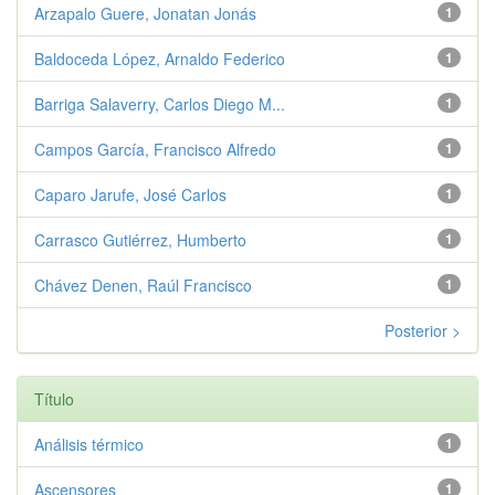
Arzapalo Guere, Jonatan Jonás
1
Baldoceda López, Arnaldo Federico
1
Barriga Salaverry, Carlos Diego M...
1
Campos García, Francisco Alfredo
1
Caparo Jarufe, José Carlos
1
Carrasco Gutiérrez, Humberto
1
Chávez Denen, Raúl Francisco
1
Posterior >
Título
Análisis térmico
1
Ascensores
1