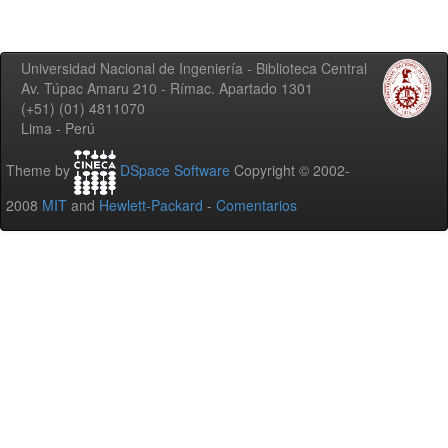
Universidad Nacional de Ingeniería - Biblioteca Central
Av. Túpac Amaru 210 - Rímac. Apartado 1301
(+51) (01) 4811070
Lima - Perú
Theme by
DSpace Software
Copyright © 2002-
2008
MIT
and
Hewlett-Packard
-
Comentarios