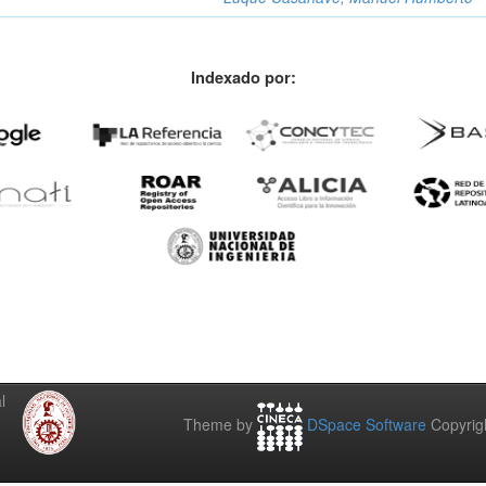
Indexado por:
l
Theme by
DSpace Software
Copyrig