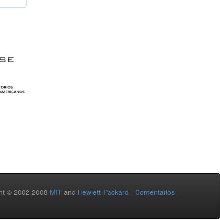
ht © 2002-2008
MIT
and
Hewlett-Packard
-
Comentarios