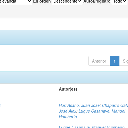
En orden
Autor/registro
Anterior
1
Si
Autor(es)
n
Hori Asano, Juan José
;
Chaparro Gál
José Alex
;
Luque Casanave, Manuel
Humberto
n
Luque Casanave, Manuel Humberto