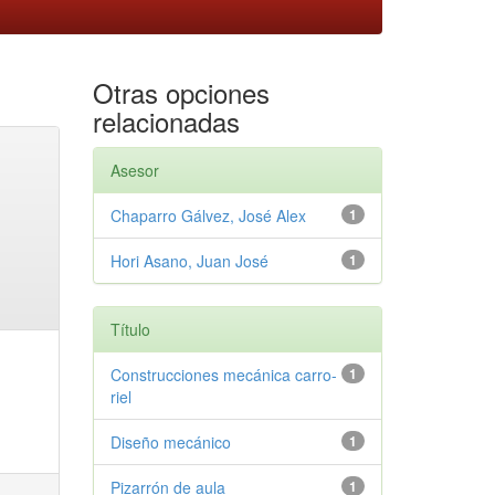
Otras opciones
relacionadas
Asesor
Chaparro Gálvez, José Alex
1
Hori Asano, Juan José
1
Título
Construcciones mecánica carro-
1
riel
Diseño mecánico
1
Pizarrón de aula
1