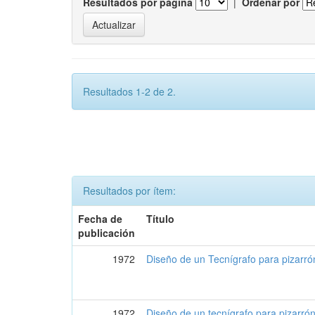
Resultados por página
|
Ordenar por
Resultados 1-2 de 2.
Resultados por ítem:
Fecha de
Título
publicación
1972
Diseño de un Tecnígrafo para pizarró
1972
Diseño de un tecnígrafo para pizarró