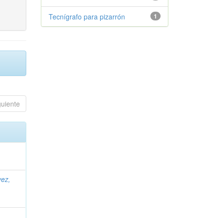
Tecnígrafo para pizarrón
1
guiente
vez,