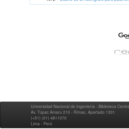
Universidad Nacional de Ingeniería - Biblioteca Centra
Av. Túpac Amaru 210 - Rímac. Apartado 1301
(+51) (01) 4811070
Lima - Perú