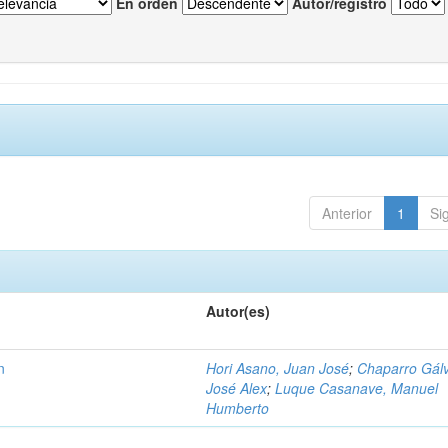
En orden
Autor/registro
Anterior
1
Si
Autor(es)
n
Hori Asano, Juan José
;
Chaparro Gál
José Alex
;
Luque Casanave, Manuel
Humberto