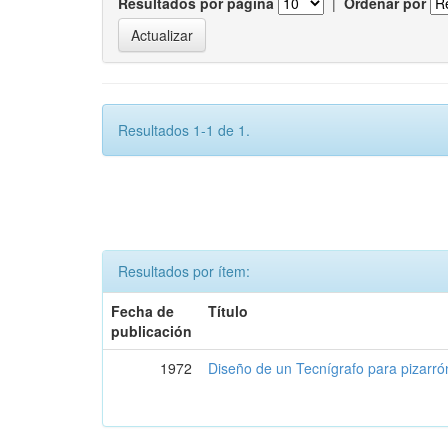
Resultados por página
|
Ordenar por
Resultados 1-1 de 1.
Resultados por ítem:
Fecha de
Título
publicación
1972
Diseño de un Tecnígrafo para pizarró