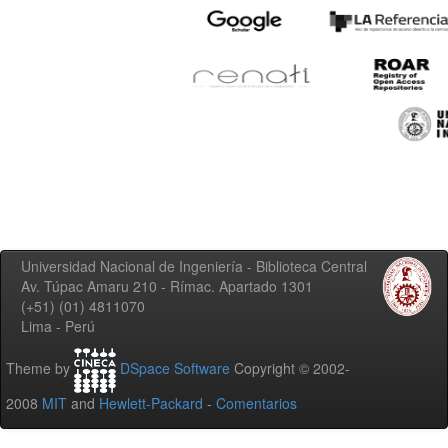
Universidad Nacional de Ingeniería - Biblioteca Central
Av. Túpac Amaru 210 - Rímac. Apartado 1301
(+51) (01) 4811070
Lima - Perú
Theme by
DSpace Software
Copyright © 2002-
2008
MIT
and
Hewlett-Packard
-
Comentarios