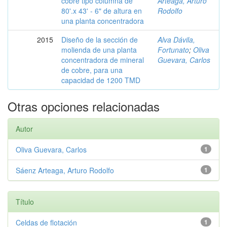
cobre tipo columna de
Arteaga, Arturo
80'.x 43' - 6" de altura en
Rodolfo
una planta concentradora
2015
Diseño de la sección de
Alva Dávila,
molienda de una planta
Fortunato
;
Oliva
concentradora de mineral
Guevara, Carlos
de cobre, para una
capacidad de 1200 TMD
Otras opciones relacionadas
Autor
Oliva Guevara, Carlos
1
Sáenz Arteaga, Arturo Rodolfo
1
Título
Celdas de flotación
1