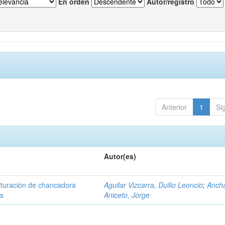
En orden
Autor/registro
Anterior
1
Si
Autor(es)
rituración de chancadora
Aguilar Vizcarra, Duilio Leoncio
;
Anch
es
Aniceto, Jorge