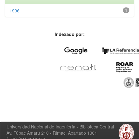
1996
1
Indexado por:
Universidad Nacional de Ingeniería - Biblioteca Central
Av. Túpac Amaru 210 - Rímac. Apartado 1301
(+51) (01) 4811070