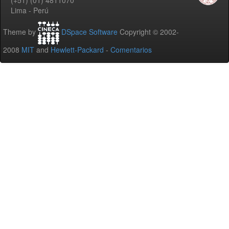
Lima - Perú
Theme by
DSpace Software
Copyright © 2002-
2008
MIT
and
Hewlett-Packard
-
Comentarios