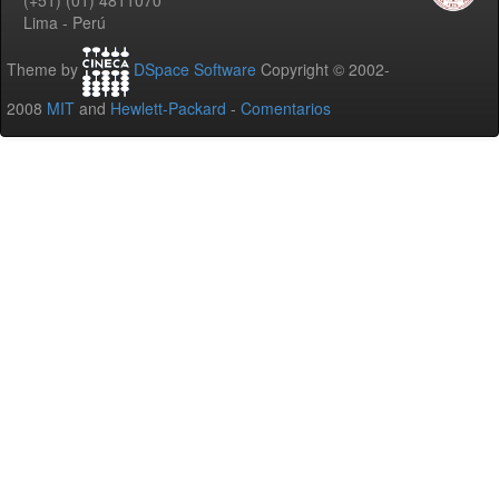
Lima - Perú
Theme by
DSpace Software
Copyright © 2002-
2008
MIT
and
Hewlett-Packard
-
Comentarios