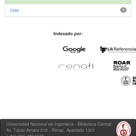
1996
1
Indexado por:
Universidad Nacional de Ingeniería - Biblioteca Central
Av. Túpac Amaru 210 - Rímac. Apartado 1301
(+51) (01) 4811070