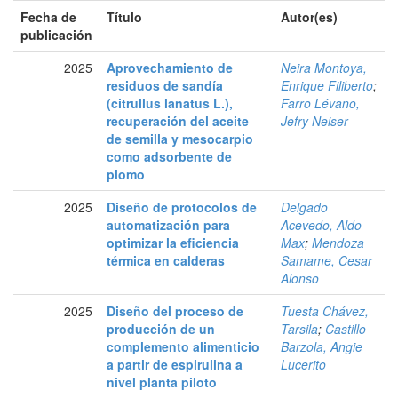
Fecha de
Título
Autor(es)
publicación
2025
Aprovechamiento de
Neira Montoya,
residuos de sandía
Enrique Filiberto
;
(citrullus lanatus L.),
Farro Lévano,
recuperación del aceite
Jefry Neiser
de semilla y mesocarpio
como adsorbente de
plomo
2025
Diseño de protocolos de
Delgado
automatización para
Acevedo, Aldo
optimizar la eficiencia
Max
;
Mendoza
térmica en calderas
Samame, Cesar
Alonso
2025
Diseño del proceso de
Tuesta Chávez,
producción de un
Tarsila
;
Castillo
complemento alimenticio
Barzola, Angie
a partir de espirulina a
Lucerito
nivel planta piloto