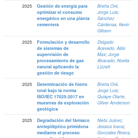
2025
Gestión de energía para
Breña Oré,
optimizar el consumo
Jorge Luis
;
energético en una planta
Sánchez
cementera
Cárdenas, Kevin
Gibson
2025
Formulación y desarrollo
Delgado
de sistemas de
Acevedo, Aldo
supervisión de
Max
;
Jorge
procesamiento de gas
Alvarado, Noelia
natural aplicando la
Lizzett
gestión de riesgo
2025
Determinación de hierro
Breña Oré,
total bajo la norma
Jorge Luis
;
ISO/IEC 17025:2017 en
Quispe Olarte,
muestras de exploración
Gilver Amderson
geológica
2025
Degradación del fármaco
Nieto Juárez,
antiepiléptico primidona
Jessica Ivana
;
mediante el proceso
Gonzales Rivera,