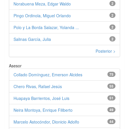
Norabuena Meza, Edgar Waldo
2
Pingo Ordinola, Miguel Orlando
2
Polo y La Borda Salazar, Yolanda ...
2
Salinas García, Julia
2
Posterior >
Asesor
Collado Domínguez, Emerson Alcides
75
Chero Rivas, Rafael Jesús
55
Huapaya Barrientos, José Luis
51
Neira Montoya, Enrique Filiberto
49
Marcelo Astocóndor, Dionicio Adolfo
44