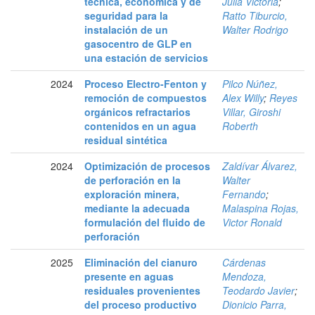
técnica, económica y de
Julia Victoria
;
seguridad para la
Ratto Tiburcio,
instalación de un
Walter Rodrigo
gasocentro de GLP en
una estación de servicios
2024
Proceso Electro-Fenton y
Pilco Núñez,
remoción de compuestos
Alex Willy
;
Reyes
orgánicos refractarios
Villar, Giroshi
contenidos en un agua
Roberth
residual sintética
2024
Optimización de procesos
Zaldívar Álvarez,
de perforación en la
Walter
exploración minera,
Fernando
;
mediante la adecuada
Malaspina Rojas,
formulación del fluido de
Victor Ronald
perforación
2025
Eliminación del cianuro
Cárdenas
presente en aguas
Mendoza,
residuales provenientes
Teodardo Javier
;
del proceso productivo
Dionicio Parra,