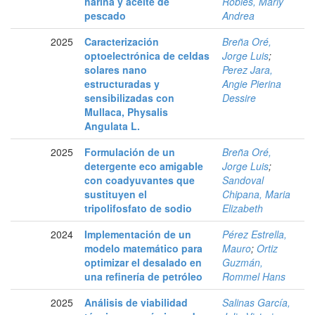
harina y aceite de
Robles, Marly
pescado
Andrea
2025
Caracterización
Breña Oré,
optoelectrónica de celdas
Jorge Luis
;
solares nano
Perez Jara,
estructuradas y
Angie Pierina
sensibilizadas con
Dessire
Mullaca, Physalis
Angulata L.
2025
Formulación de un
Breña Oré,
detergente eco amigable
Jorge Luis
;
con coadyuvantes que
Sandoval
sustituyen el
Chipana, Maria
tripolifosfato de sodio
Elizabeth
2024
Implementación de un
Pérez Estrella,
modelo matemático para
Mauro
;
Ortiz
optimizar el desalado en
Guzmán,
una refinería de petróleo
Rommel Hans
2025
Análisis de viabilidad
Salinas García,