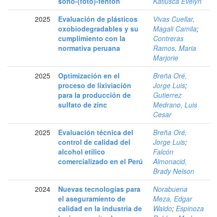
sono-(foto)-fenton
Katiusca Evelyn
2025
Evaluación de plásticos
Vivas Cuellar,
oxobiodegradables y su
Magali Camila
;
cumplimiento con la
Contreras
normativa peruana
Ramos, Maria
Marjorie
2025
Optimización en el
Breña Oré,
proceso de lixiviación
Jorge Luis
;
para la producción de
Gutierrez
sulfato de zinc
Medrano, Luis
Cesar
2025
Evaluación técnica del
Breña Oré,
control de calidad del
Jorge Luis
;
alcohol etílico
Falcón
comercializado en el Perú
Almonacid,
Brady Nelson
2024
Nuevas tecnologías para
Norabuena
el aseguramiento de
Meza, Edgar
calidad en la industria de
Waldo
;
Espinoza