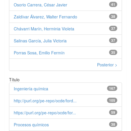
Osorio Carrera, César Javier
41
Zaldívar Álvarez, Walter Fernando
38
Chávarri Marín, Herminia Violeta
37
Salinas García, Julia Victoria
37
Porras Sosa, Emilio Fermín
35
Posterior >
Título
Ingeniería química
167
http://purl.org/pe-repo/ocde/ford...
105
https://purl.org/pe-repo/ocde/for...
59
Procesos químicos
38