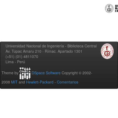
Universidad Nacional de Ingeniería - Biblioteca Central
Av. Túpac Amaru 210 - Rímac. Apartado 1301
(+51) (01) 4811070
Lima - Perú
Theme by
DSpace Software
Copyright © 2002-
2008
MIT
and
Hewlett-Packard
-
Comentarios