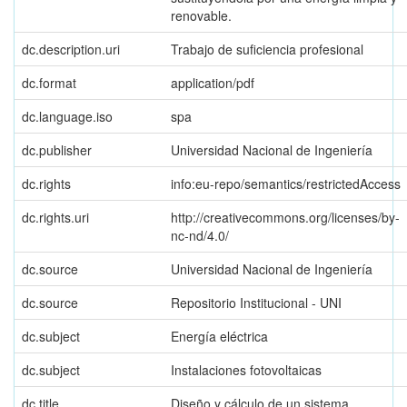
renovable.
dc.description.uri
Trabajo de suficiencia profesional
dc.format
application/pdf
dc.language.iso
spa
dc.publisher
Universidad Nacional de Ingeniería
dc.rights
info:eu-repo/semantics/restrictedAccess
dc.rights.uri
http://creativecommons.org/licenses/by-
nc-nd/4.0/
dc.source
Universidad Nacional de Ingeniería
dc.source
Repositorio Institucional - UNI
dc.subject
Energía eléctrica
dc.subject
Instalaciones fotovoltaicas
dc.title
Diseño y cálculo de un sistema