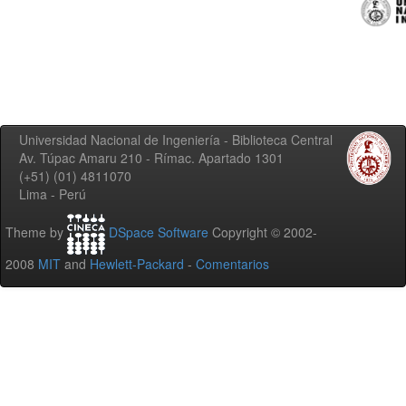
Universidad Nacional de Ingeniería - Biblioteca Central
Av. Túpac Amaru 210 - Rímac. Apartado 1301
(+51) (01) 4811070
Lima - Perú
Theme by
DSpace Software
Copyright © 2002-
2008
MIT
and
Hewlett-Packard
-
Comentarios