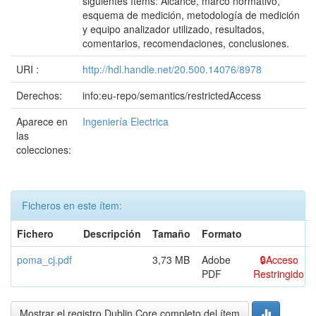
siguientes ítems: Alcance, marco normativo,
esquema de medición, metodología de medición
y equipo analizador utilizado, resultados,
comentarios, recomendaciones, conclusiones.
URI :
http://hdl.handle.net/20.500.14076/8978
Derechos:
info:eu-repo/semantics/restrictedAccess
Aparece en
Ingeniería Electrica
las
colecciones:
Ficheros en este ítem:
Fichero
Descripción
Tamaño
Formato
poma_cj.pdf
3,73 MB
Adobe
Acceso
PDF
Restringido
Mostrar el registro Dublin Core completo del ítem