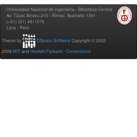
Universidad Nacional de Ingeniería - Biblioteca Central
Av. Túpac Amaru 210 - Rímac. Apartado 1301
(+51) (01) 4811070
Lima - Perú
Theme by
DSpace Software
Copyright © 2002-
2008
MIT
and
Hewlett-Packard
-
Comentarios