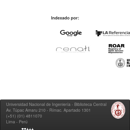
Indexado por:
Universidad Nacional de Ingeniería - Biblioteca Central
Av. Túpac Amaru 210 - Rímac. Apartado 1301
(+51) (01) 4811070
Lima - Perú