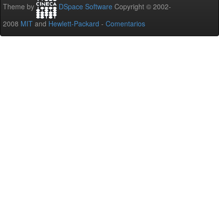
Theme by
DSpace Software
Copyright © 2002-
2008
MIT
and
Hewlett-Packard
-
Comentarios