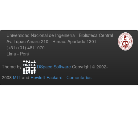
Universidad Nacional de Ingeniería - Biblioteca Central
Av. Túpac Amaru 210 - Rímac. Apartado 1301
(+51) (01) 4811070
Lima - Perú
Theme by
DSpace Software
Copyright © 2002-
2008
MIT
and
Hewlett-Packard
-
Comentarios