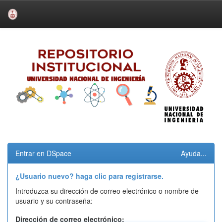
Skip
navigation
Entrar en DSpace
Ayuda...
¿Usuario nuevo? haga clic para registrarse.
Introduzca su dirección de correo electrónico o nombre de
usuario y su contraseña:
Dirección de correo electrónico: