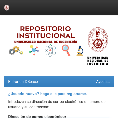
Skip
navigation
Entrar en DSpace
Ayuda...
¿Usuario nuevo? haga clic para registrarse.
Introduzca su dirección de correo electrónico o nombre de
usuario y su contraseña:
Dirección de correo electrónico: