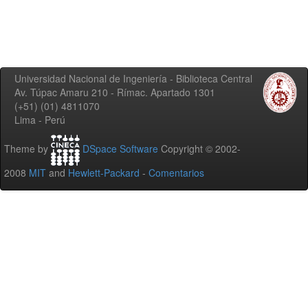
Universidad Nacional de Ingeniería - Biblioteca Central
Av. Túpac Amaru 210 - Rímac. Apartado 1301
(+51) (01) 4811070
Lima - Perú
Theme by
DSpace Software
Copyright © 2002-
2008
MIT
and
Hewlett-Packard
-
Comentarios