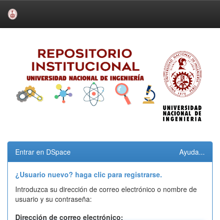
Skip
navigation
Entrar en DSpace
Ayuda...
¿Usuario nuevo? haga clic para registrarse.
Introduzca su dirección de correo electrónico o nombre de
usuario y su contraseña:
Dirección de correo electrónico: