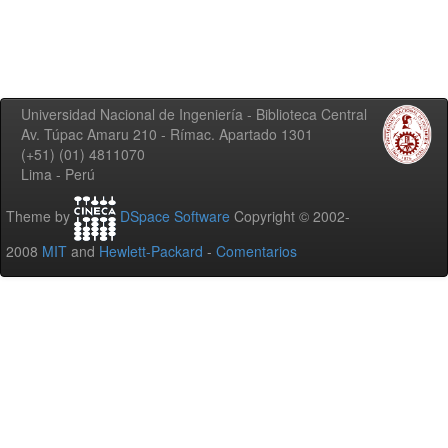
Universidad Nacional de Ingeniería - Biblioteca Central
Av. Túpac Amaru 210 - Rímac. Apartado 1301
(+51) (01) 4811070
Lima - Perú
Theme by
DSpace Software
Copyright © 2002-
2008
MIT
and
Hewlett-Packard
-
Comentarios