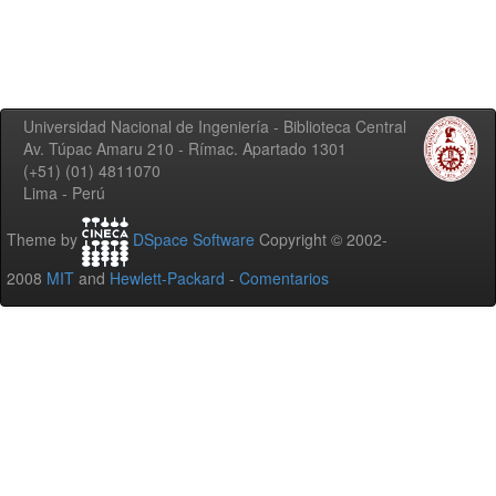
Universidad Nacional de Ingeniería - Biblioteca Central
Av. Túpac Amaru 210 - Rímac. Apartado 1301
(+51) (01) 4811070
Lima - Perú
Theme by
DSpace Software
Copyright © 2002-
2008
MIT
and
Hewlett-Packard
-
Comentarios