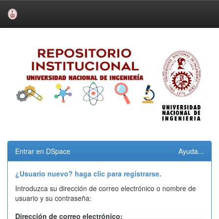
Skip
navigation
Entrar en DSpace
Ayuda...
¿Usuario nuevo? haga clic para registrarse.
Introduzca su dirección de correo electrónico o nombre de
usuario y su contraseña:
Dirección de correo electrónico: