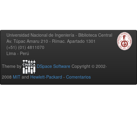
Universidad Nacional de Ingeniería - Biblioteca Central
Av. Túpac Amaru 210 - Rímac. Apartado 1301
(+51) (01) 4811070
Lima - Perú
Theme by
DSpace Software
Copyright © 2002-
2008
MIT
and
Hewlett-Packard
-
Comentarios