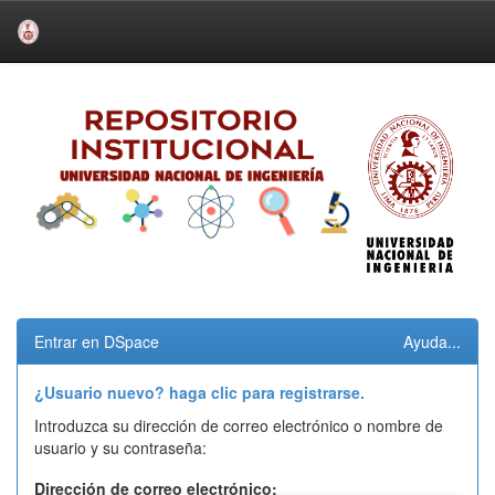
Skip
navigation
Entrar en DSpace
Ayuda...
¿Usuario nuevo? haga clic para registrarse.
Introduzca su dirección de correo electrónico o nombre de
usuario y su contraseña:
Dirección de correo electrónico: