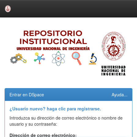
Skip
navigation
Entrar en DSpace
Ayuda...
¿Usuario nuevo? haga clic para registrarse.
Introduzca su dirección de correo electrónico o nombre de
usuario y su contraseña:
Dirección de correo electrónico: