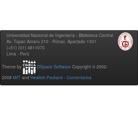
Universidad Nacional de Ingeniería - Biblioteca Central
Av. Túpac Amaru 210 - Rímac. Apartado 1301
(+51) (01) 4811070
Lima - Perú
Theme by
DSpace Software
Copyright © 2002-
2008
MIT
and
Hewlett-Packard
-
Comentarios