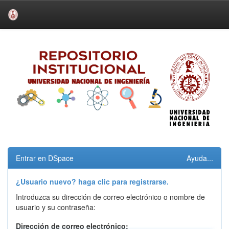
Skip
navigation
Entrar en DSpace
Ayuda...
¿Usuario nuevo? haga clic para registrarse.
Introduzca su dirección de correo electrónico o nombre de
usuario y su contraseña:
Dirección de correo electrónico: