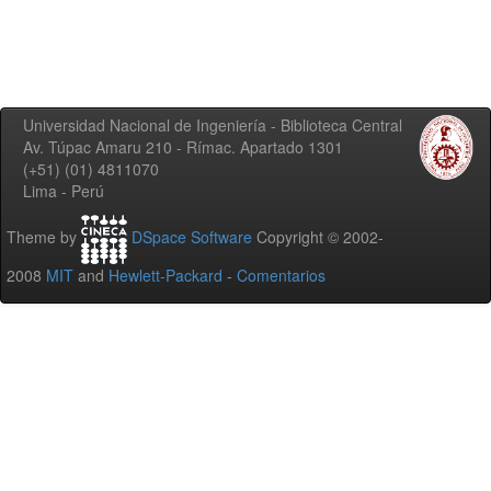
Universidad Nacional de Ingeniería - Biblioteca Central
Av. Túpac Amaru 210 - Rímac. Apartado 1301
(+51) (01) 4811070
Lima - Perú
Theme by
DSpace Software
Copyright © 2002-
2008
MIT
and
Hewlett-Packard
-
Comentarios