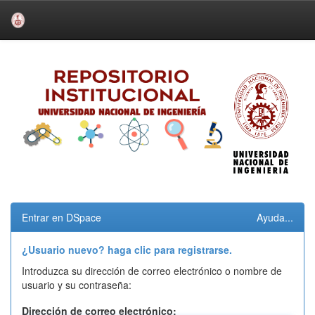
Skip
navigation
Entrar en DSpace
Ayuda...
¿Usuario nuevo? haga clic para registrarse.
Introduzca su dirección de correo electrónico o nombre de
usuario y su contraseña:
Dirección de correo electrónico: