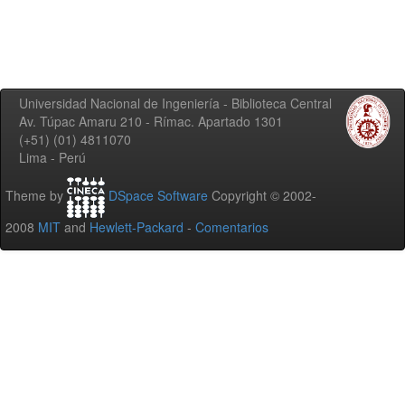
Universidad Nacional de Ingeniería - Biblioteca Central
Av. Túpac Amaru 210 - Rímac. Apartado 1301
(+51) (01) 4811070
Lima - Perú
Theme by
DSpace Software
Copyright © 2002-
2008
MIT
and
Hewlett-Packard
-
Comentarios