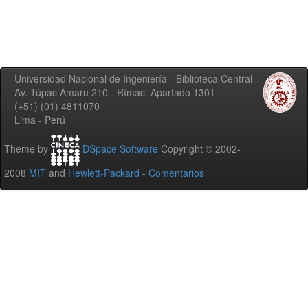
Universidad Nacional de Ingeniería - Biblioteca Central
Av. Túpac Amaru 210 - Rímac. Apartado 1301
(+51) (01) 4811070
Lima - Perú
Theme by
DSpace Software
Copyright © 2002-
2008
MIT
and
Hewlett-Packard
-
Comentarios