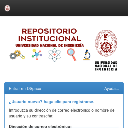
Skip
navigation
Entrar en DSpace
Ayuda...
¿Usuario nuevo? haga clic para registrarse.
Introduzca su dirección de correo electrónico o nombre de
usuario y su contraseña:
Dirección de correo electrónico: