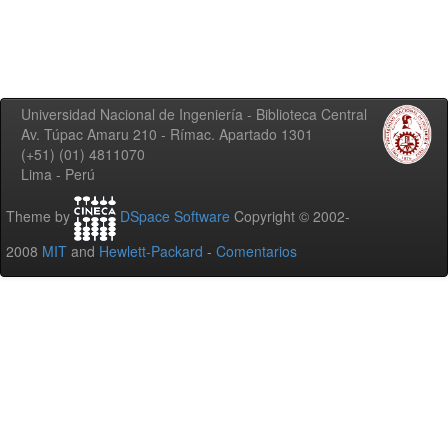
Universidad Nacional de Ingeniería - Biblioteca Central
Av. Túpac Amaru 210 - Rímac. Apartado 1301
(+51) (01) 4811070
Lima - Perú
Theme by
DSpace Software
Copyright © 2002-
2008
MIT
and
Hewlett-Packard
-
Comentarios