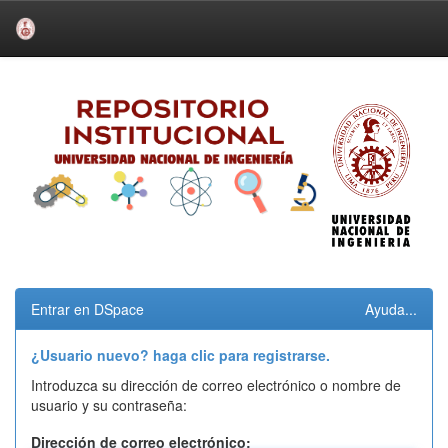
Skip
navigation
Entrar en DSpace
Ayuda...
¿Usuario nuevo? haga clic para registrarse.
Introduzca su dirección de correo electrónico o nombre de
usuario y su contraseña:
Dirección de correo electrónico: