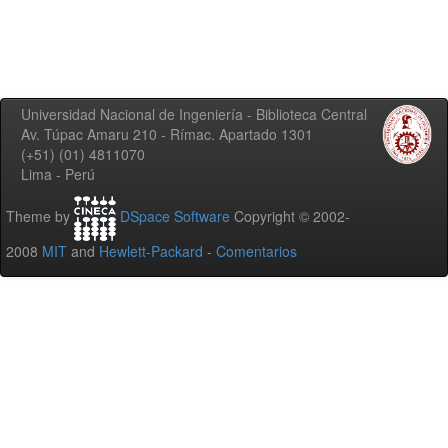
Universidad Nacional de Ingeniería - Biblioteca Central
Av. Túpac Amaru 210 - Rímac. Apartado 1301
(+51) (01) 4811070
Lima - Perú
Theme by
DSpace Software
Copyright © 2002-
2008
MIT
and
Hewlett-Packard
-
Comentarios