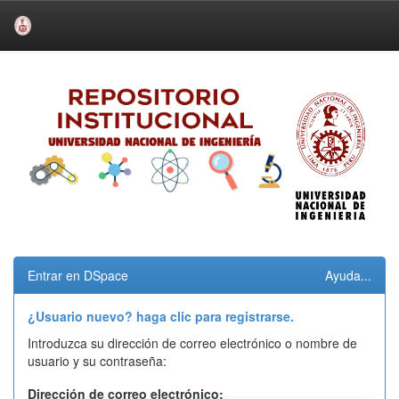
Skip
navigation
Entrar en DSpace
Ayuda...
¿Usuario nuevo? haga clic para registrarse.
Introduzca su dirección de correo electrónico o nombre de
usuario y su contraseña:
Dirección de correo electrónico: