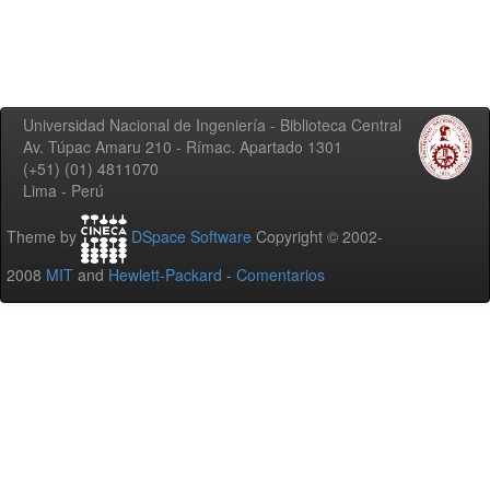
Universidad Nacional de Ingeniería - Biblioteca Central
Av. Túpac Amaru 210 - Rímac. Apartado 1301
(+51) (01) 4811070
Lima - Perú
Theme by
DSpace Software
Copyright © 2002-
2008
MIT
and
Hewlett-Packard
-
Comentarios