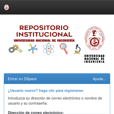
Skip
navigation
Entrar en DSpace
Ayuda...
¿Usuario nuevo? haga clic para registrarse.
Introduzca su dirección de correo electrónico o nombre de
usuario y su contraseña:
Dirección de correo electrónico: