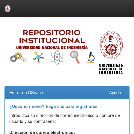
Skip
navigation
Entrar en DSpace
Ayuda...
¿Usuario nuevo? haga clic para registrarse.
Introduzca su dirección de correo electrónico o nombre de
usuario y su contraseña:
Dirección de correo electrónico: