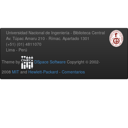
Universidad Nacional de Ingeniería - Biblioteca Central
Av. Túpac Amaru 210 - Rímac. Apartado 1301
(+51) (01) 4811070
Lima - Perú
Theme by
DSpace Software
Copyright © 2002-
2008
MIT
and
Hewlett-Packard
-
Comentarios