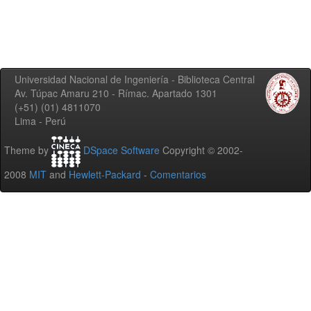
Universidad Nacional de Ingeniería - Biblioteca Central
Av. Túpac Amaru 210 - Rímac. Apartado 1301
(+51) (01) 4811070
Lima - Perú
Theme by
DSpace Software
Copyright © 2002-
2008
MIT
and
Hewlett-Packard
-
Comentarios