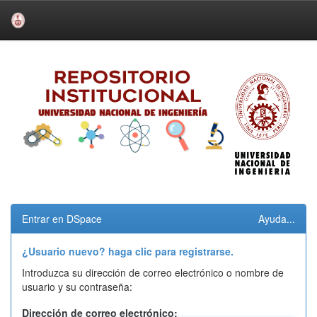
Skip
navigation
Entrar en DSpace
Ayuda...
¿Usuario nuevo? haga clic para registrarse.
Introduzca su dirección de correo electrónico o nombre de
usuario y su contraseña:
Dirección de correo electrónico: