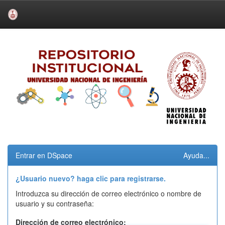
Skip
navigation
Entrar en DSpace
Ayuda...
¿Usuario nuevo? haga clic para registrarse.
Introduzca su dirección de correo electrónico o nombre de
usuario y su contraseña:
Dirección de correo electrónico: