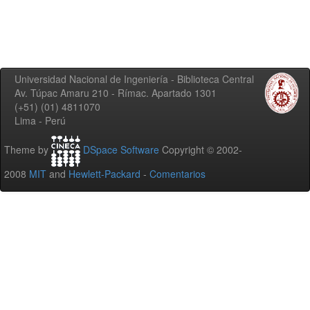
Universidad Nacional de Ingeniería - Biblioteca Central
Av. Túpac Amaru 210 - Rímac. Apartado 1301
(+51) (01) 4811070
Lima - Perú
Theme by
DSpace Software
Copyright © 2002-
2008
MIT
and
Hewlett-Packard
-
Comentarios