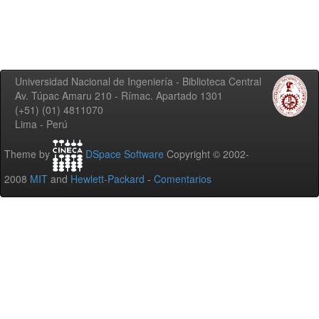
Universidad Nacional de Ingeniería - Biblioteca Central
Av. Túpac Amaru 210 - Rímac. Apartado 1301
(+51) (01) 4811070
Lima - Perú
Theme by
DSpace Software
Copyright © 2002-
2008
MIT
and
Hewlett-Packard
-
Comentarios