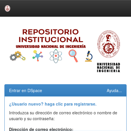
Skip
navigation
Entrar en DSpace
Ayuda...
¿Usuario nuevo? haga clic para registrarse.
Introduzca su dirección de correo electrónico o nombre de
usuario y su contraseña:
Dirección de correo electrónico: