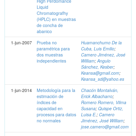
High Perdomance
Liquid
Chromatografhy
(HPLC) en muestras
de concha de
abanico
1-jun-2007
Prueba no
Huamanchumo De la
paramétrica para
Cuba, Luis Emilio
;
dos muestras
Camero Jiménez, José
independientes
William
;
Angulo
Sánchez, Kesber
;
Keansa@gmail.com
;
Keansa_sd@yahoo.es
1-jun-2014
Metodología para la
Chacón Montalván,
estimación de
Erick Albacharro
;
índices de
Romero Romero, Vilma
capacidad en
Susana
;
Quispe Ortiz,
procesos para datos
Luisa E.
;
Camero
no normales
Jiménez, José William
;
jose.camero@gmail.com