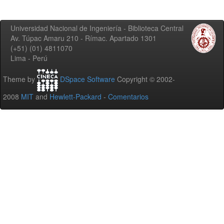
Universidad Nacional de Ingeniería - Biblioteca Central
Av. Túpac Amaru 210 - Rímac. Apartado 1301
(+51) (01) 4811070
Lima - Perú
Theme by
DSpace Software
Copyright © 2002-
2008
MIT
and
Hewlett-Packard
-
Comentarios