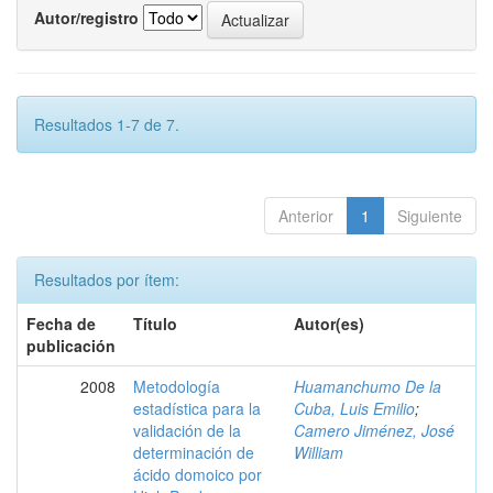
Autor/registro
Resultados 1-7 de 7.
Anterior
1
Siguiente
Resultados por ítem:
Fecha de
Título
Autor(es)
publicación
2008
Metodología
Huamanchumo De la
estadística para la
Cuba, Luis Emilio
;
validación de la
Camero Jiménez, José
determinación de
William
ácido domoico por