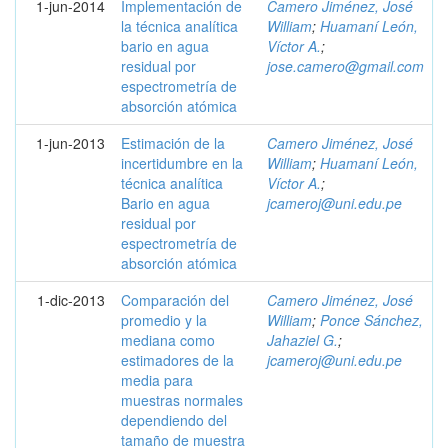
1-jun-2014
Implementación de
Camero Jiménez, José
la técnica analítica
William
;
Huamaní León,
bario en agua
Víctor A.
;
residual por
jose.camero@gmail.com
espectrometría de
absorción atómica
1-jun-2013
Estimación de la
Camero Jiménez, José
incertidumbre en la
William
;
Huamaní León,
técnica analítica
Víctor A.
;
Bario en agua
jcameroj@uni.edu.pe
residual por
espectrometría de
absorción atómica
1-dic-2013
Comparación del
Camero Jiménez, José
promedio y la
William
;
Ponce Sánchez,
mediana como
Jahaziel G.
;
estimadores de la
jcameroj@uni.edu.pe
media para
muestras normales
dependiendo del
tamaño de muestra