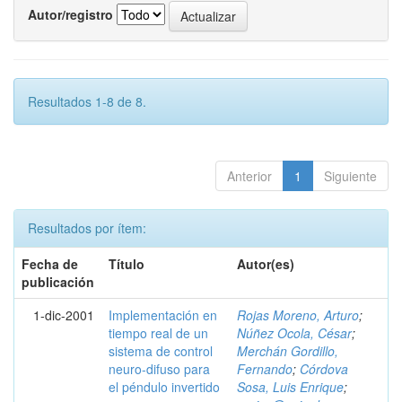
Autor/registro
Resultados 1-8 de 8.
Anterior
1
Siguiente
Resultados por ítem:
Fecha de
Título
Autor(es)
publicación
1-dic-2001
Implementación en
Rojas Moreno, Arturo
;
tiempo real de un
Núñez Ocola, César
;
sistema de control
Merchán Gordillo,
neuro-difuso para
Fernando
;
Córdova
el péndulo invertido
Sosa, Luis Enrique
;