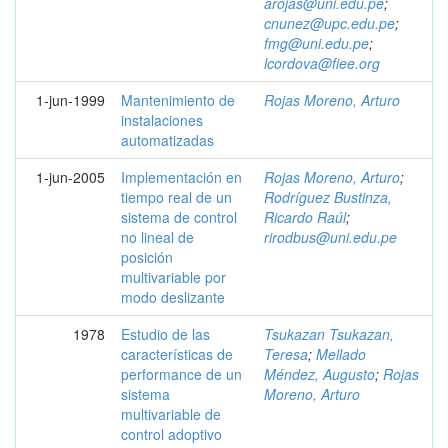
arojas@uni.edu.pe
;
cnunez@upc.edu.pe
;
fmg@uni.edu.pe
;
lcordova@fiee.org
1-jun-1999
Mantenimiento de
Rojas Moreno, Arturo
instalaciones
automatizadas
1-jun-2005
Implementación en
Rojas Moreno, Arturo
;
tiempo real de un
Rodríguez Bustinza,
sistema de control
Ricardo Raúl
;
no lineal de
rirodbus@uni.edu.pe
posición
multivariable por
modo deslizante
1978
Estudio de las
Tsukazan Tsukazan,
características de
Teresa
;
Mellado
performance de un
Méndez, Augusto
;
Rojas
sistema
Moreno, Arturo
multivariable de
control adoptivo