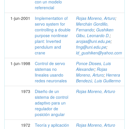
con un modelo
referencial
1-jun-2001
Implementation of
Rojas Moreno, Arturo
;
servo system for
Merchán Gordillo,
controlling a double
Fernando
;
Gushiken
purpose nonlinear
Gibu, Leonardo D.
;
plant: Inverted
arojas@uni.edu.pe
;
pendulum and
fmg@uni.edu.pe
;
crane
ld_gushiken@yahoo.com
1-jun-1998
Control de servo
Ponce Dioses, Luis
sistemas no
Alexander
;
Rojas
lineales usando
Moreno, Arturo
;
Herrera
redes neuronales
Bendezú, Luis Guillermo
1973
Diseño de un
Rojas Moreno, Arturo
sistema de control
adaptivo para un
regulador de
posición angular
1972
Teoría y aplicación
Rojas Moreno, Arturo