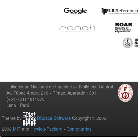
Universidad Nacional de Ingeniería - Biblioteca Central
Av. Túpac Amaru 210 - Rímac. Apartado 1301
(+51) (01) 4811070
Lima - Perú
Theme by
DSpace Software
Copyright © 2002-
2008
MIT
and
Hewlett-Packard
-
Comentarios