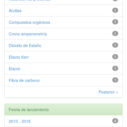
Arcillas
1
Compuestos orgánicos
1
Crono-amperometría
1
Dióxido de Estaño
1
Efecto Kerr
1
Etanol
1
Fibra de carbono
1
Posterior >
Fecha de lanzamiento
2010 - 2018
4