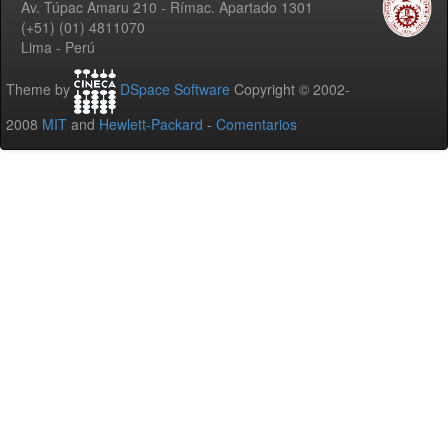
Av. Túpac Amaru 210 - Rímac. Apartado 1301
(+51) (01) 4811070
Lima - Perú
Theme by
DSpace Software
Copyright © 2002-
2008
MIT
and
Hewlett-Packard
-
Comentarios