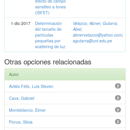
efecto de campo
sensitivo a Iones
(ISFET)
1-dic-2017
Determinación
Velazco, Abner
;
Gutarra,
del tamaño de
Abel
;
partículas
abnervelazco@yahoo.com
;
pequeñas por
agutarra@uni.edu.pe
scattering de luz
Otras opciones relacionadas
Autor
Avilés Félix, Luis Steven
2
Cava, Gabriel
2
Monteblanco, Elmer
2
Ponce, Silvia
2