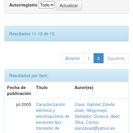
Autor/registro
Resultados 11-12 de 12.
Anterior
1
2
Siguiente
Resultados por ítem:
Fecha de
Título
Autor(es)
publicación
jul-2005
Caracterización
Cava, Gabriel
;
Dávila,
eléctrica y
José,
;
Mogrovejo,
electroquímica de
Salvador
;
Gutarra, Abel
;
sensores tipo
Silva, Carlos
;
transistor de
ivancavad@yahoo.es