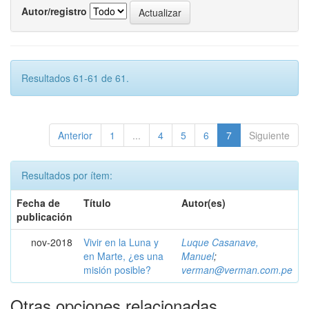
Autor/registro
Resultados 61-61 de 61.
Anterior
1
...
4
5
6
7
Siguiente
Resultados por ítem:
Fecha de
Título
Autor(es)
publicación
nov-2018
Vivir en la Luna y
Luque Casanave,
en Marte, ¿es una
Manuel
;
misión posible?
verman@verman.com.pe
Otras opciones relacionadas