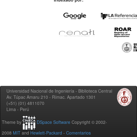
Universidad Nacional de Ingeniería - Biblioteca Central
Av. Túpac Amaru 210 - Rímac. Apartado 1301
(+51) (01) 4811070
Lima - Perú
Theme by
DSpace Software
Copyright © 2002-
2008
MIT
and
Hewlett-Packard
-
Comentarios