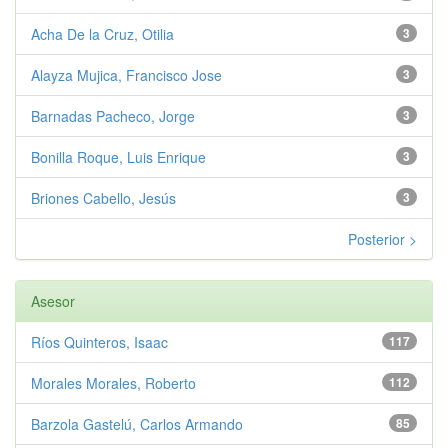
Acha De la Cruz, Otilia
3
Alayza Mujica, Francisco Jose
3
Barnadas Pacheco, Jorge
3
Bonilla Roque, Luis Enrique
3
Briones Cabello, Jesús
3
Posterior >
Asesor
Ríos Quinteros, Isaac
117
Morales Morales, Roberto
112
Barzola Gastelú, Carlos Armando
85