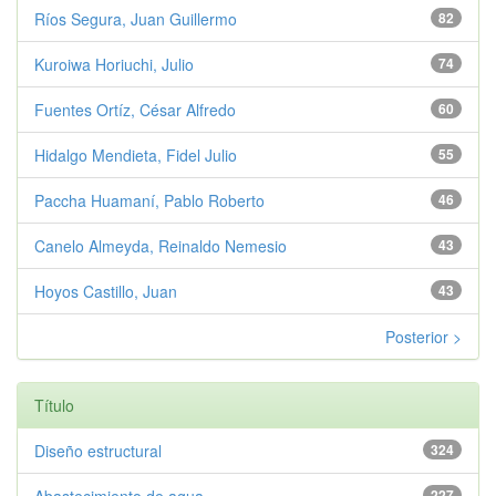
Ríos Segura, Juan Guillermo
82
Kuroiwa Horiuchi, Julio
74
Fuentes Ortíz, César Alfredo
60
Hidalgo Mendieta, Fidel Julio
55
Paccha Huamaní, Pablo Roberto
46
Canelo Almeyda, Reinaldo Nemesio
43
Hoyos Castillo, Juan
43
Posterior >
Título
Diseño estructural
324
Abastecimiento de agua
227