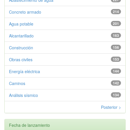
Concreto armado
214
Agua potable
201
Alcantarillado
163
Construcción
156
Obras civiles
153
Energía eléctrica
144
Caminos
142
Análisis sísmico
134
Posterior >
Fecha de lanzamiento