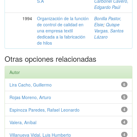
S.A
Carbonel Cavero,
Edgardo Paúl
1994
Organización de la función
Bonilla Pastor,
de control de calidad en
Elsie
;
Quispe
una empresa textil
Vargas, Santos
dedicada a la fabricación
Lázaro
de hilos
Otras opciones relacionadas
Autor
Lira Cacho, Guillermo
6
Rojas Moreno, Arturo
5
Espinoza Paredes, Rafael Leonardo
4
Valera, Aníbal
4
Villanueva Vidal, Luis Humberto
4