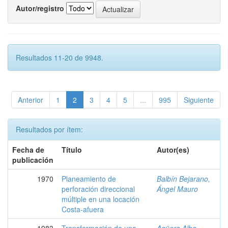
Autor/registro
Resultados 11-20 de 9948.
Anterior
1
2
3
4
5
...
995
Siguiente
Resultados por ítem:
Fecha de
Título
Autor(es)
publicación
1970
Planeamiento de
Balbín Bejarano,
perforación direccional
Ángel Mauro
múltiple en una locación
Costa-afuera
1983
Transformación de una
Agüero Alba,