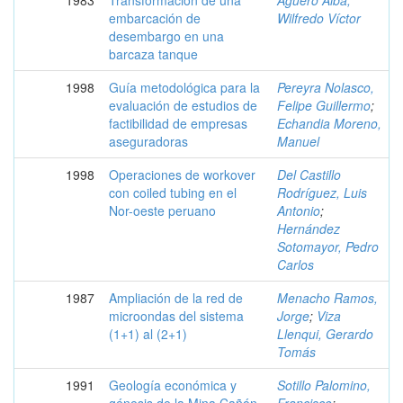
embarcación de
Wilfredo Víctor
desembargo en una
barcaza tanque
1998
Guía metodológica para la
Pereyra Nolasco,
evaluación de estudios de
Felipe Guillermo
;
factibilidad de empresas
Echandia Moreno,
aseguradoras
Manuel
1998
Operaciones de workover
Del Castillo
con coiled tubing en el
Rodríguez, Luis
Nor-oeste peruano
Antonio
;
Hernández
Sotomayor, Pedro
Carlos
1987
Ampliación de la red de
Menacho Ramos,
microondas del sistema
Jorge
;
Viza
(1+1) al (2+1)
Llenqui, Gerardo
Tomás
1991
Geología económica y
Sotillo Palomino,
génesis de la Mina Cañón,
Francisco
;