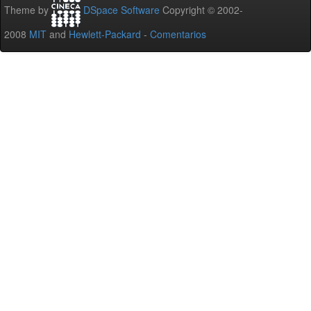
Theme by
DSpace Software
Copyright © 2002-
2008
MIT
and
Hewlett-Packard
-
Comentarios