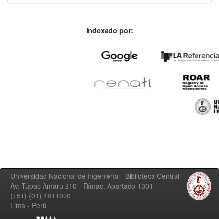
Indexado por:
Universidad Nacional de Ingeniería - Biblioteca Central
Av. Túpac Amaru 210 - Rímac. Apartado 1301
(+51) (01) 4811070
Lima - Perú