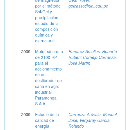
por el método
gpicasso@uni.edu.pe
Sol-Gel y
precipitación:
estudio de la
composición
química y
estructural
2009
Motor síncrono
Ramírez Arcelles, Roberto
de 2100 HP
Rubén
;
Cornejo Carranza,
para el
José Martín
accionamiento
de un
desfibrador de
caña en agro
industrial
Paramonga
S.A.A
2009
Estudio de la
Carranza Arévalo, Manuel
calidad de
José
;
Vergaray García,
energía
Rolando