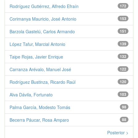
Rodríguez Gutiérrez, Alfredo Efraín
172
Corimanya Mauricio, José Antonio
153
Barzola Gastelú, Carlos Armando
151
López Tafur, Marcial Antonio
139
Taipe Rojas, Javier Enrique
132
Carranza Arévalo, Manuel José
122
Rodríguez Bustinza, Ricardo Raúl
120
Alva Dávila, Fortunato
103
Palma García, Modesto Tomás
98
Becerra Páucar, Rosa Amparo
88
Posterior >