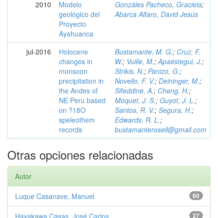
2010
Modelo
Gonzáles Pacheco, Graciela
;
geológico del
Abarca Alfaro, David Jesús
Proyecto
Ayahuanca
jul-2016
Holocene
Bustamante, M. G.
;
Cruz, F.
changes in
W.
;
Vuille, M.
;
Apaéstegui, J.
;
monsoon
Strikis, N.
;
Panizo, G.
;
precipitation in
Novello, F. V.
;
Deininger, M.
;
the Andes of
Sifeddine, A.
;
Cheng, H.
;
NE Peru based
Moquet, J. S.
;
Guyot, J. L.
;
on ?18O
Santos, R. V.
;
Segura, H.
;
speleothem
Edwards, R. L.
;
records
bustamanterosell@gmail.com
Otras opciones relacionadas
Autor
Luque Casanave, Manuel
60
Hayakawa Casas, José Carlos
27