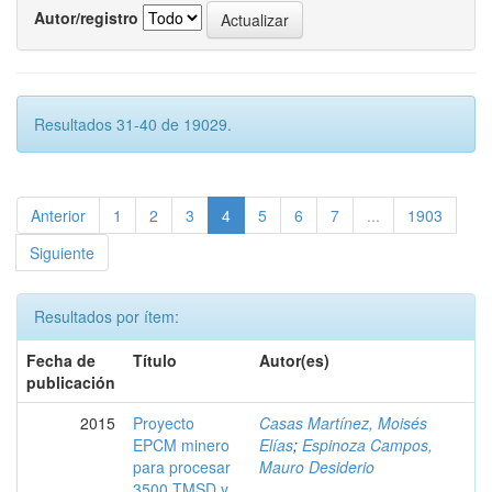
Autor/registro
Resultados 31-40 de 19029.
Anterior
1
2
3
4
5
6
7
...
1903
Siguiente
Resultados por ítem:
Fecha de
Título
Autor(es)
publicación
2015
Proyecto
Casas Martínez, Moisés
EPCM minero
Elías
;
Espinoza Campos,
para procesar
Mauro Desiderio
3500 TMSD y