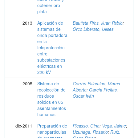
obtener oro -
plata
2013
Aplicación de
Bautista Ríos, Juan Pablo
;
sistemas de
Orco Liberato, Ulises
onda portadora
en la
teleprotección
entre
subestaciones
eléctricas en
220 kV
2005
Sistema de
Cerrón Palomino, Marco
recolección de
Alberto
;
García Freitas,
residuos
Oscar Iván
sólidos en 05
asentamientos
humanos
dic-2011
Preparación de
Picasso, Gino
;
Vega, Jaime
;
nanopartículas
Uzuriaga, Rosario
;
Ruíz,
de magnetita
Gean Pieer
;