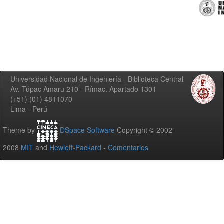
Universidad Nacional de Ingeniería - Biblioteca Central
Av. Túpac Amaru 210 - Rímac. Apartado 1301
(+51) (01) 4811070
Lima - Perú
Theme by
DSpace Software
Copyright © 2002-
2008
MIT
and
Hewlett-Packard
-
Comentarios