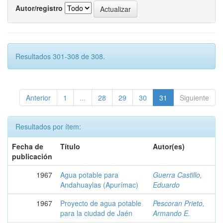
Autor/registro
Resultados 301-308 de 308.
Anterior
1
...
28
29
30
31
Siguiente
Resultados por ítem:
Fecha de
Título
Autor(es)
publicación
1967
Agua potable para
Guerra Castillo,
Andahuaylas (Apurímac)
Eduardo
1967
Proyecto de agua potable
Pescoran Prieto,
para la ciudad de Jaén
Armando E.