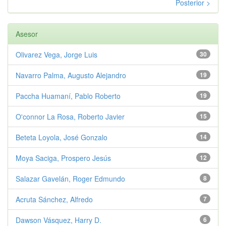
Posterior >
Asesor
Olivarez Vega, Jorge Luis
30
Navarro Palma, Augusto Alejandro
19
Paccha Huamaní, Pablo Roberto
19
O'connor La Rosa, Roberto Javier
15
Beteta Loyola, José Gonzalo
14
Moya Saciga, Prospero Jesús
12
Salazar Gavelán, Roger Edmundo
8
Acruta Sánchez, Alfredo
7
Dawson Vásquez, Harry D.
6