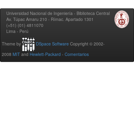
Universidad Nacional de Ingeniería - Biblioteca Central
Av. Túpac Amaru 210 - Rímac. Apartado 1301
(+51) (01) 4811070
Lima - Perú
Theme by
DSpace Software
Copyright © 2002-
2008
MIT
and
Hewlett-Packard
-
Comentarios