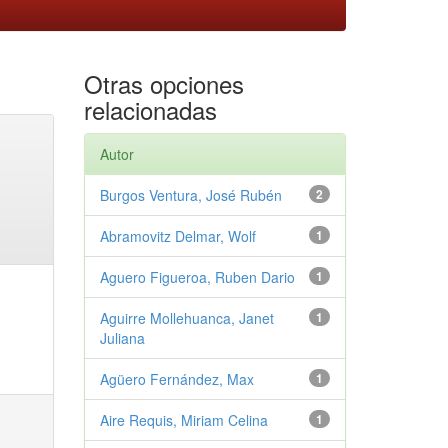
Otras opciones
relacionadas
Autor
Burgos Ventura, José Rubén
2
Abramovitz Delmar, Wolf
1
Aguero Figueroa, Ruben Dario
1
Aguirre Mollehuanca, Janet
1
Juliana
Agüero Fernández, Max
1
Aire Requis, Miriam Celina
1