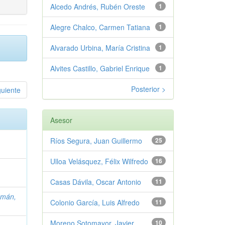
Alcedo Andrés, Rubén Oreste
1
Alegre Chalco, Carmen Tatiana
1
Alvarado Urbina, María Cristina
1
Alvites Castillo, Gabriel Enrique
1
Posterior >
guiente
Asesor
Ríos Segura, Juan Guillermo
25
Ulloa Velásquez, Félix Wilfredo
16
Casas Dávila, Oscar Antonio
11
amán,
Colonio García, Luis Alfredo
11
Moreno Sotomayor, Javier
10