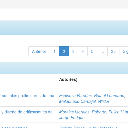
Anterior
1
2
3
4
5
...
35
Si
Autor(es)
imentales preliminares de una
Espinoza Paredes, Rafael Leonardo
;
Maldonado Carbajal, Wildor
 y diseño de edificaciones de
Morales Morales, Roberto
;
Pullch Hu
Jorge Enrique
s pisos y sótano
Scaletti Farina, Hugo Víctor Luis
;