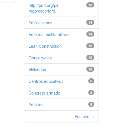
http://purl.org/pe-
18
repo/ocde/ford...
Edificaciones
14
Edificios multifamiliares
14
Lean Construction
10
Obras civiles
10
Viviendas
10
Centros educativos
8
Concreto armado
8
Edificios
8
Posterior >