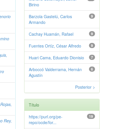
Birino
enorio
Barzola Gastelú, Carlos
9
Armando
Cachay Huamán, Rafael
9
omino
Fuentes Ortíz, César Alfredo
9
uis,
Huari Cama, Eduardo Dionisio
7
Arboccó Valderrama, Hernán
6
tro
Agustín
Posterior >
 Rojas,
Título
https://purl.org/pe-
19
co Rey,
repo/ocde/for...