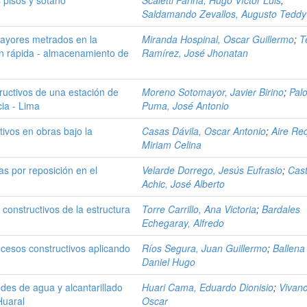
Saldamando Zevallos, Augusto Teddy
mayores metrados en la
Miranda Hospinal, Oscar Guillermo
;
T
ón rápida - almacenamiento de
Ramírez, José Jhonatan
ructivos de una estación de
Moreno Sotomayor, Javier Birino
;
Pal
cia - Lima
Puma, José Antonio
tivos en obras bajo la
Casas Dávila, Oscar Antonio
;
Aire Req
Miriam Celina
as por reposición en el
Velarde Dorrego, Jesús Eufrasio
;
Cas
Achic, José Alberto
constructivos de la estructura
Torre Carrillo, Ana Victoria
;
Bardales
Echegaray, Alfredo
cesos constructivos aplicando
Ríos Segura, Juan Guillermo
;
Ballena
Daniel Hugo
des de agua y alcantarillado
Huari Cama, Eduardo Dionisio
;
Vivan
Huaral
Oscar