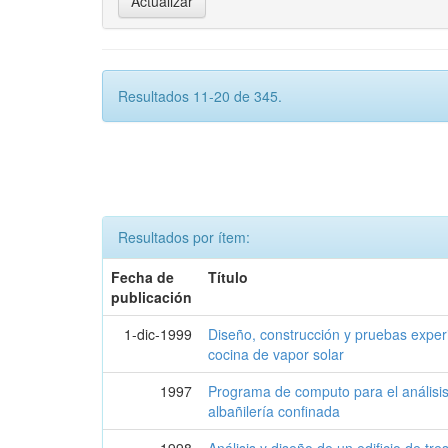
Resultados 11-20 de 345.
Resultados por ítem:
Fecha de
Título
publicación
1-dic-1999
Diseño, construcción y pruebas exper
cocina de vapor solar
1997
Programa de computo para el análisis
albañilería confinada
1998
Análisis y diseño de un edificio de tre