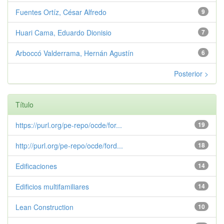
Fuentes Ortíz, César Alfredo
9
Huari Cama, Eduardo Dionisio
7
Arboccó Valderrama, Hernán Agustín
6
Posterior >
Título
https://purl.org/pe-repo/ocde/for...
19
http://purl.org/pe-repo/ocde/ford...
18
Edificaciones
14
Edificios multifamiliares
14
Lean Construction
10