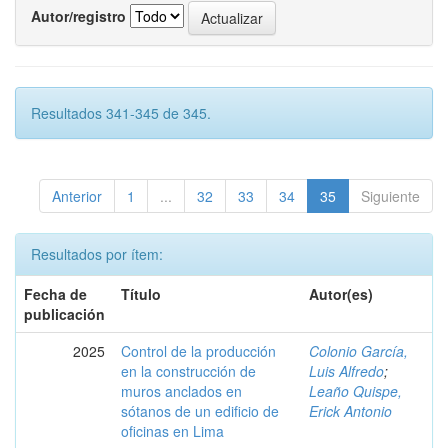
Autor/registro
Resultados 341-345 de 345.
Anterior
1
...
32
33
34
35
Siguiente
Resultados por ítem:
Fecha de
Título
Autor(es)
publicación
2025
Control de la producción
Colonio García,
en la construcción de
Luis Alfredo
;
muros anclados en
Leaño Quispe,
sótanos de un edificio de
Erick Antonio
oficinas en Lima