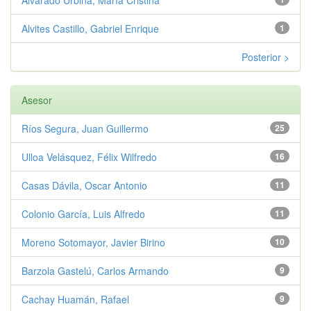
Alvites Castillo, Gabriel Enrique
1
Posterior >
Asesor
Ríos Segura, Juan Guillermo
25
Ulloa Velásquez, Félix Wilfredo
16
Casas Dávila, Oscar Antonio
11
Colonio García, Luis Alfredo
11
Moreno Sotomayor, Javier Birino
10
Barzola Gastelú, Carlos Armando
9
Cachay Huamán, Rafael
9