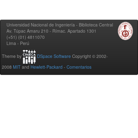
Universidad Nacional de Ingeniería - Biblioteca Central
Av. Túpac Amaru 210 - Rímac. Apartado 1301
(+51) (01) 4811070
Lima - Perú
Theme by
DSpace Software
Copyright © 2002-
2008
MIT
and
Hewlett-Packard
-
Comentarios