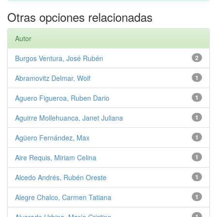
Otras opciones relacionadas
Autor
Burgos Ventura, José Rubén
2
Abramovitz Delmar, Wolf
1
Aguero Figueroa, Ruben Dario
1
Aguirre Mollehuanca, Janet Juliana
1
Agüero Fernández, Max
1
Aire Requis, Miriam Celina
1
Alcedo Andrés, Rubén Oreste
1
Alegre Chalco, Carmen Tatiana
1
Alvarado Urbina, María Cristina
1