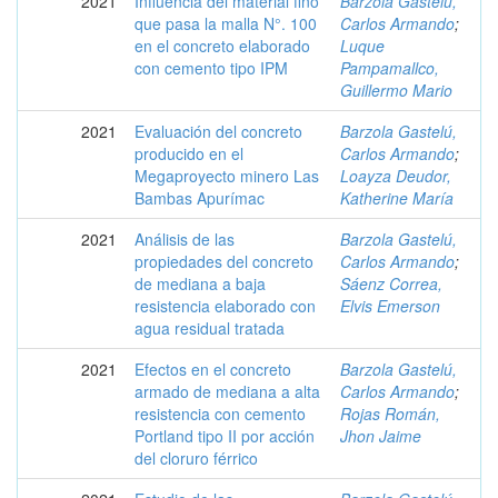
2021
Influencia del material fino
Barzola Gastelú,
que pasa la malla N°. 100
Carlos Armando
;
en el concreto elaborado
Luque
con cemento tipo IPM
Pampamallco,
Guillermo Mario
2021
Evaluación del concreto
Barzola Gastelú,
producido en el
Carlos Armando
;
Megaproyecto minero Las
Loayza Deudor,
Bambas Apurímac
Katherine María
2021
Análisis de las
Barzola Gastelú,
propiedades del concreto
Carlos Armando
;
de mediana a baja
Sáenz Correa,
resistencia elaborado con
Elvis Emerson
agua residual tratada
2021
Efectos en el concreto
Barzola Gastelú,
armado de mediana a alta
Carlos Armando
;
resistencia con cemento
Rojas Román,
Portland tipo II por acción
Jhon Jaime
del cloruro férrico