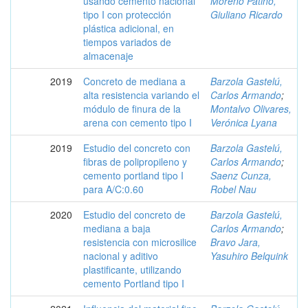
usando cemento nacional
Moreno Patiño,
tipo I con protección
Giuliano Ricardo
plástica adicional, en
tiempos variados de
almacenaje
2019
Concreto de mediana a
Barzola Gastelú,
alta resistencia variando el
Carlos Armando
;
módulo de finura de la
Montalvo Olivares,
arena con cemento tipo I
Verónica Lyana
2019
Estudio del concreto con
Barzola Gastelú,
fibras de polipropileno y
Carlos Armando
;
cemento portland tipo I
Saenz Cunza,
para A/C:0.60
Robel Nau
2020
Estudio del concreto de
Barzola Gastelú,
mediana a baja
Carlos Armando
;
resistencia con microsilice
Bravo Jara,
nacional y aditivo
Yasuhiro Belquink
plastificante, utilizando
cemento Portland tipo I