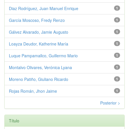
Diaz Rodríguez, Juan Manuel Enrique
1
García Moscoso, Fredy Renzo
1
Gálvez Alvarado, Jamie Augusto
1
Loayza Deudor, Katherine María
1
Luque Pampamallco, Guillermo Mario
1
Montalvo Olivares, Verónica Lyana
1
Moreno Patiño, Giuliano Ricardo
1
Rojas Román, Jhon Jaime
1
Posterior >
Título