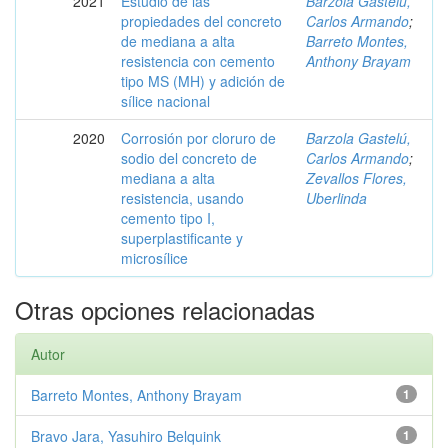
2021
Estudio de las
Barzola Gastelú,
propiedades del concreto
Carlos Armando
;
de mediana a alta
Barreto Montes,
resistencia con cemento
Anthony Brayam
tipo MS (MH) y adición de
sílice nacional
2020
Corrosión por cloruro de
Barzola Gastelú,
sodio del concreto de
Carlos Armando
;
mediana a alta
Zevallos Flores,
resistencia, usando
Uberlinda
cemento tipo I,
superplastificante y
microsílice
Otras opciones relacionadas
Autor
Barreto Montes, Anthony Brayam
1
Bravo Jara, Yasuhiro Belquink
1