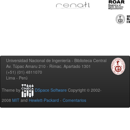
Universidad Nacional de Ingeniería - Biblioteca Central
Av. Túpac Amaru 210 - Rímac. Apartado 1301
(+51) (01) 4811070
Lima - Perú
Theme by
DSpace Software
Copyright © 2002-
2008
MIT
and
Hewlett-Packard
-
Comentarios