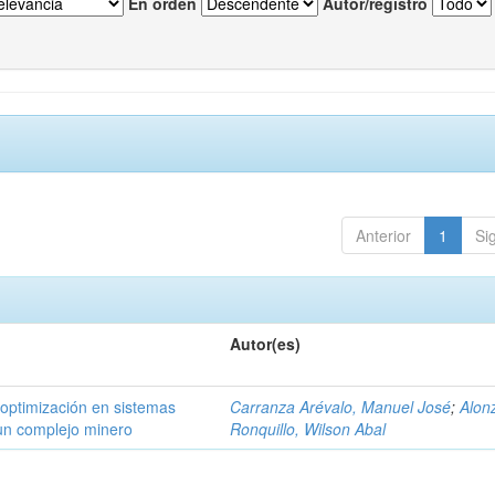
En orden
Autor/registro
Anterior
1
Si
Autor(es)
optimización en sistemas
Carranza Arévalo, Manuel José
;
Alon
 un complejo minero
Ronquillo, Wilson Abal