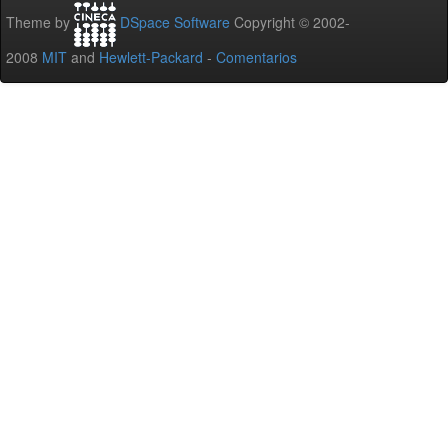
Theme by
DSpace Software
Copyright © 2002-
2008
MIT
and
Hewlett-Packard
-
Comentarios