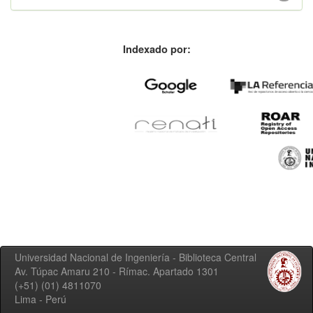
Indexado por:
Universidad Nacional de Ingeniería - Biblioteca Central
Av. Túpac Amaru 210 - Rímac. Apartado 1301
(+51) (01) 4811070
Lima - Perú