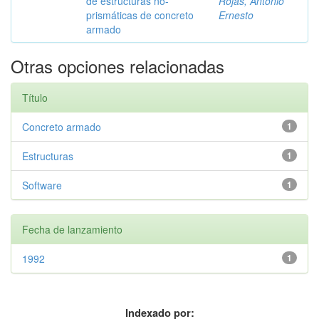
de estructuras no-
Rojas, Antonio
prismáticas de concreto
Ernesto
armado
Otras opciones relacionadas
Título
Concreto armado
1
Estructuras
1
Software
1
Fecha de lanzamiento
1992
1
Indexado por: