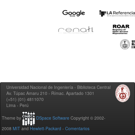
Universidad Nacional de Ingeniería - Biblioteca Central
Av. Túpac Amaru 210 - Rímac. Apartado 1301
(+51) (01) 4811070
Lima - Perú
Theme by
DSpace Software
Copyright © 2002-
2008
MIT
and
Hewlett-Packard
-
Comentarios