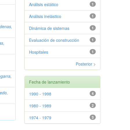
Análisis estático
1
Análisis inelástico
1
denas,
Dinámica de sistemas
1
Evaluación de construcción
1
as,
Hospitales
1
Posterior >
garra,
Fecha de lanzamiento
ledo,
1990 - 1998
4
1980 - 1989
2
1974 - 1979
3