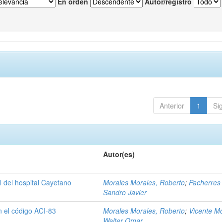
En orden
Autor/registro
Anterior
1
Si
Autor(es)
l del hospital Cayetano
Morales Morales, Roberto
;
Pacherres 
Sandro Javier
 el código ACI-83
Morales Morales, Roberto
;
Vicente M
Walter Omar