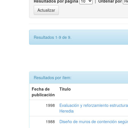
Resultados por página
|
Ordenar por
Resultados 1-9 de 9.
Resultados por ítem:
Fecha de
Título
publicación
1998
Evaluación y reforzamiento estructura
Heredia
1988
Diseño de muros de contención según