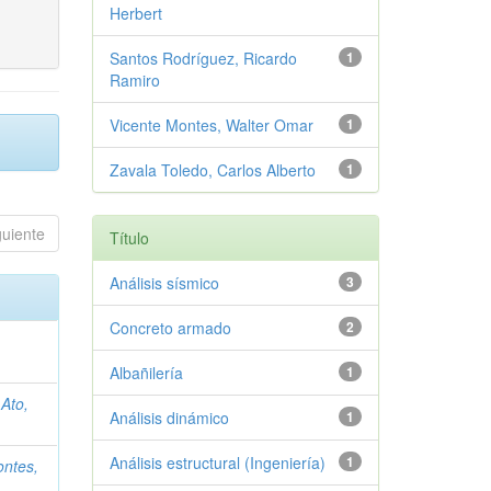
Herbert
Santos Rodríguez, Ricardo
1
Ramiro
Vicente Montes, Walter Omar
1
Zavala Toledo, Carlos Alberto
1
guiente
Título
Análisis sísmico
3
Concreto armado
2
Albañilería
1
Ato,
Análisis dinámico
1
Análisis estructural (Ingeniería)
1
ontes,