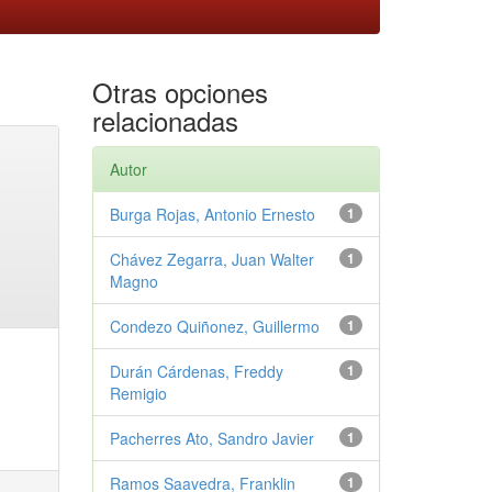
Otras opciones
relacionadas
Autor
Burga Rojas, Antonio Ernesto
1
Chávez Zegarra, Juan Walter
1
Magno
Condezo Quiñonez, Guillermo
1
Durán Cárdenas, Freddy
1
Remigio
Pacherres Ato, Sandro Javier
1
Ramos Saavedra, Franklin
1