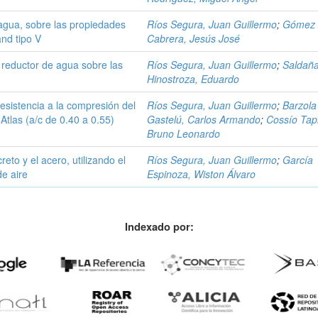
ragua, sobre las propiedades
Ríos Segura, Juan Guillermo
;
Gómez
and tipo V
Cabrera, Jesús José
y reductor de agua sobre las
Ríos Segura, Juan Guillermo
;
Saldañ
Hinostroza, Eduardo
esistencia a la compresión del
Ríos Segura, Juan Guillermo
;
Barzola
tlas (a/c de 0.40 a 0.55)
Gastelú, Carlos Armando
;
Cossío Tap
Bruno Leonardo
eto y el acero, utilizando el
Ríos Segura, Juan Guillermo
;
García
de aire
Espinoza, Wiston Álvaro
Indexado por: