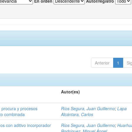
En orden
Autor/registro
Anterior
1
Si
Autor(es)
, procura y procesos
Ríos Segura, Juan Guillermo
;
Lapa
eto combinada
Alcántara, Carlos
os con aditivo incorporador
Ríos Segura, Juan Guillermo
;
Huarhu
Rodríguez, Miguel Ángel