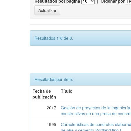
Resultados por página
|
Ordenar por
Resultados 1-6 de 6.
Resultados por ítem:
Fecha de
Título
publicación
2017
Gestión de proyectos de la ingeniería
constructivos de una presa de concr
1995
Características de concretos elaborad
de aire y cemento Portland tipo I