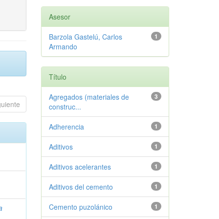
Asesor
Barzola Gastelú, Carlos
1
Armando
Título
Agregados (materiales de
3
guiente
construc...
Adherencia
1
Aditivos
1
Aditivos acelerantes
1
Aditivos del cemento
1
Cemento puzolánico
1
a