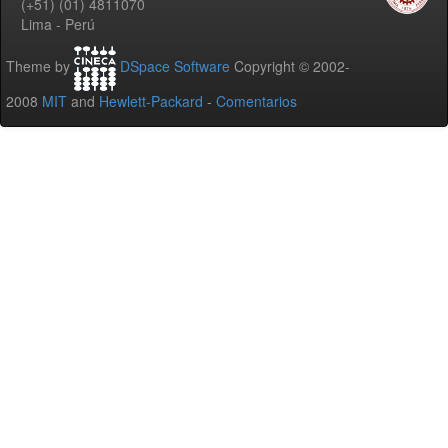
(+51) (01) 4811070
Lima - Perú
Theme by
DSpace Software
Copyright © 2002-
2008
MIT
and
Hewlett-Packard
-
Comentarios