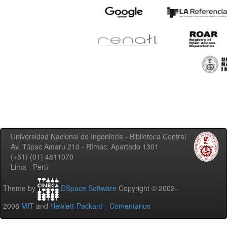
Universidad Nacional de Ingeniería - Biblioteca Central
Av. Túpac Amaru 210 - Rímac. Apartado 1301
(+51) (01) 4811070
Lima - Perú
Theme by
DSpace Software
Copyright © 2002-
2008
MIT
and
Hewlett-Packard
-
Comentarios