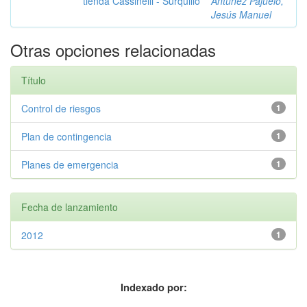
tienda Cassinelli - Surquillo
Antúnez Pajuelo,
Jesús Manuel
Otras opciones relacionadas
Título
Control de riesgos
1
Plan de contingencia
1
Planes de emergencia
1
Fecha de lanzamiento
2012
1
Indexado por: