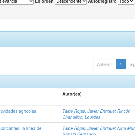
En orden
Autor/registro
Anterior
1
Si
Autor(es)
tividades agrícolas
Taipe Rojas, Javier Enrique
;
Rincón
Chahuillco, Lourdes
bricantes, la línea de
Taipe Rojas, Javier Enrique
;
Nina Muñ
Ronald Fernando