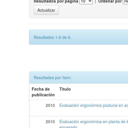
Resultados por página
|
Ordenar por
Resultados 1-6 de 6.
Resultados por ítem:
Fecha de
Título
publicación
2010
Evaluación ergonómica postural en ac
2010
Evaluación ergonómica en planta de lu
envasado