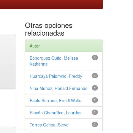
Otras opciones
relacionadas
Autor
Bohorquez Quito, Melissa
1
Katherine
Huarcaya Palomino, Freddy
1
Nina Muñoz, Ronald Fernando
1
Pablo Serrano, Freidi Walter
1
Rincón Chahuillco, Lourdes
1
Torres Ochoa, Steve
1