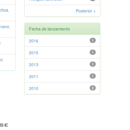
choa,
Posterior >
rrano,
Fecha de lanzamiento
2016
1
a
2015
1
ez
2013
1
2011
1
2010
2