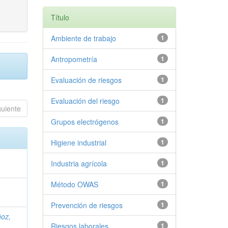
Título
Ambiente de trabajo
1
Antropometría
1
Evaluación de riesgos
1
Evaluación del riesgo
1
guiente
Grupos electrógenos
1
Higiene industrial
1
Industria agrícola
1
Método OWAS
1
Prevención de riesgos
1
oz,
Riesgos laborales
1