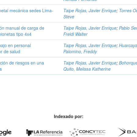
etal mecánica sedes Lima-
Taipe Rojas, Javier Enrique
;
Torres O
Steve
ión manual de carga de
Taipe Rojas, Javier Enrique
;
Pablo Se
ionetas tipo 4x4
Freidi Walter
bajo en personal
Taipe Rojas, Javier Enrique
;
Huarcay
or de salud
Palomino, Freddy
nción de riesgos en una
Taipe Rojas, Javier Enrique
;
Bohorqu
s
Quito, Melissa Katherine
Indexado por: