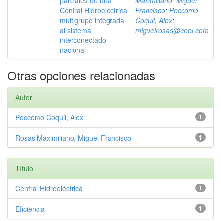
parciales de una
Maximiliano, Miguel
Central Hidroeléctrica
Francisco
;
Poccomo
multigrupo integrada
Coquil, Alex
;
al sistema
miguelrosas@enel.com
interconectado
nacional
Otras opciones relacionadas
Autor
Poccomo Coquil, Alex
1
Rosas Maximiliano, Miguel Francisco
1
Título
Central Hidroeléctrica
1
Eficiencia
1