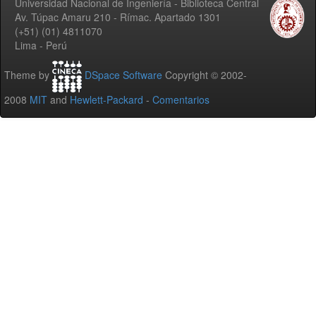
Universidad Nacional de Ingeniería - Biblioteca Central
Av. Túpac Amaru 210 - Rímac. Apartado 1301
(+51) (01) 4811070
Lima - Perú
Theme by
DSpace Software
Copyright © 2002-
2008
MIT
and
Hewlett-Packard
-
Comentarios