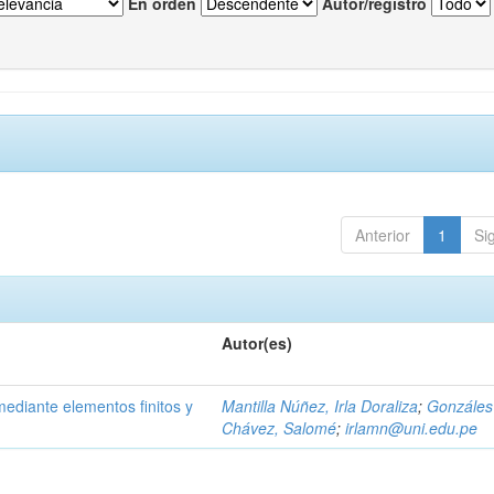
En orden
Autor/registro
Anterior
1
Si
Autor(es)
 mediante elementos finitos y
Mantilla Núñez, Irla Doraliza
;
Gonzáles
Chávez, Salomé
;
irlamn@uni.edu.pe