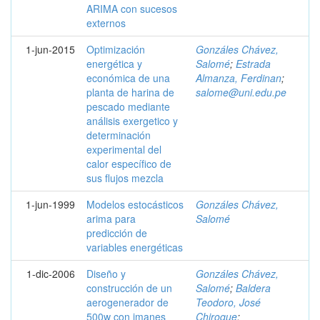
ARIMA con sucesos
externos
1-jun-2015
Optimización
Gonzáles Chávez,
energética y
Salomé
;
Estrada
económica de una
Almanza, Ferdinan
;
planta de harina de
salome@uni.edu.pe
pescado mediante
análisis exergetico y
determinación
experimental del
calor específico de
sus flujos mezcla
1-jun-1999
Modelos estocásticos
Gonzáles Chávez,
arima para
Salomé
predicción de
variables energéticas
1-dic-2006
Diseño y
Gonzáles Chávez,
construcción de un
Salomé
;
Baldera
aerogenerador de
Teodoro, José
500w con imanes
Chiroque
;