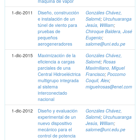
máquina de vapor
1-dic-2011
Diseño, construcción
Gonzáles Chávez,
e instalación de un
Salomé
;
Urcuhuaranga
túnel de viento para
Jesús, William
;
pruebas de
Chiroque Baldera, José
pequeños
Eugenio
;
aerogeneradores
salome@uni.edu.pe
1-dic-2015
Maximización de la
Gonzáles Chávez,
eficiencia a cargas
Salomé
;
Rosas
parciales de una
Maximiliano, Miguel
Central Hidroeléctrica
Francisco
;
Poccomo
multigrupo integrada
Coquil, Alex
;
al sistema
miguelrosas@enel.com
interconectado
nacional
1-dic-2012
Diseño y evaluación
Gonzáles Chávez,
experimental de un
Salomé
;
Urcuhuaranga
nuevo dispositivo
Jesús, William
;
mecánico para el
salome@uni.edu.pe
control de potencia