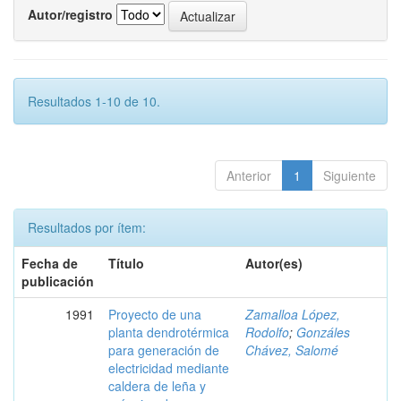
Autor/registro
Resultados 1-10 de 10.
Anterior
1
Siguiente
Resultados por ítem:
Fecha de
Título
Autor(es)
publicación
1991
Proyecto de una
Zamalloa López,
planta dendrotérmica
Rodolfo
;
Gonzáles
para generación de
Chávez, Salomé
electricidad mediante
caldera de leña y