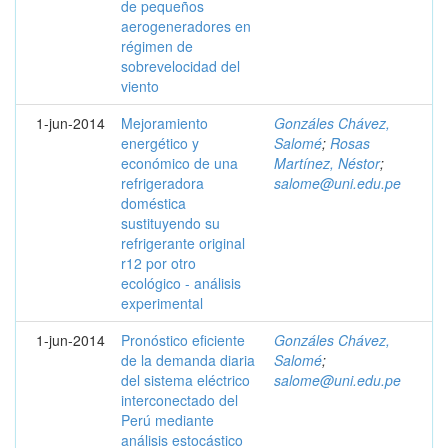
de pequeños
aerogeneradores en
régimen de
sobrevelocidad del
viento
1-jun-2014
Mejoramiento
Gonzáles Chávez,
energético y
Salomé
;
Rosas
económico de una
Martínez, Néstor
;
refrigeradora
salome@uni.edu.pe
doméstica
sustituyendo su
refrigerante original
r12 por otro
ecológico - análisis
experimental
1-jun-2014
Pronóstico eficiente
Gonzáles Chávez,
de la demanda diaria
Salomé
;
del sistema eléctrico
salome@uni.edu.pe
interconectado del
Perú mediante
análisis estocástico