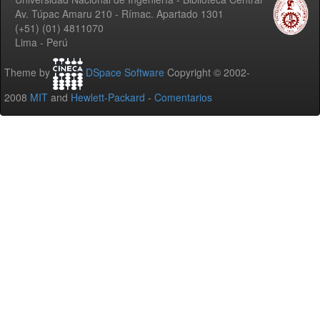
Av. Túpac Amaru 210 - Rímac. Apartado 1301
(+51) (01) 4811070
Lima - Perú
Theme by
DSpace Software
Copyright © 2002-
2008
MIT
and
Hewlett-Packard
-
Comentarios