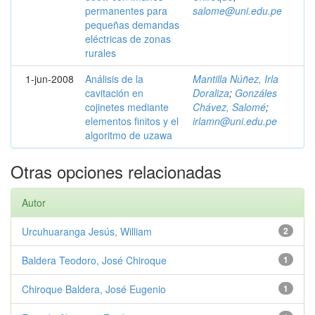
permanentes para
salome@uni.edu.pe
pequeñas demandas
eléctricas de zonas
rurales
1-jun-2008
Análisis de la
Mantilla Núñez, Irla
cavitación en
Doraliza
;
Gonzáles
cojinetes mediante
Chávez, Salomé
;
elementos finitos y el
irlamn@uni.edu.pe
algoritmo de uzawa
Otras opciones relacionadas
Autor
Urcuhuaranga Jesús, William
2
Baldera Teodoro, José Chiroque
1
Chiroque Baldera, José Eugenio
1