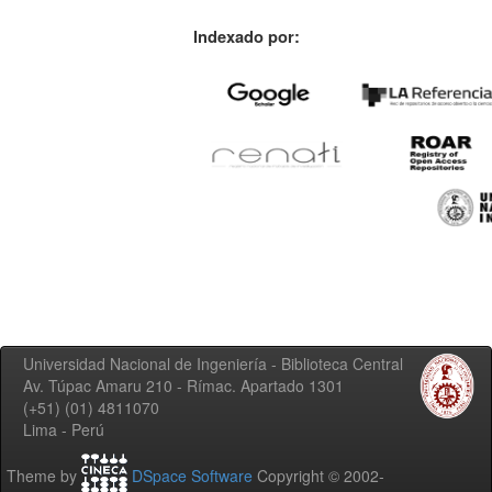
Indexado por:
Universidad Nacional de Ingeniería - Biblioteca Central
Av. Túpac Amaru 210 - Rímac. Apartado 1301
(+51) (01) 4811070
Lima - Perú
Theme by
DSpace Software
Copyright © 2002-