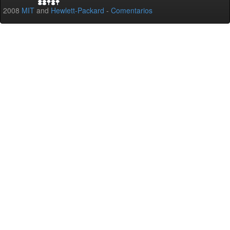
2008
MIT
and
Hewlett-Packard
-
Comentarios