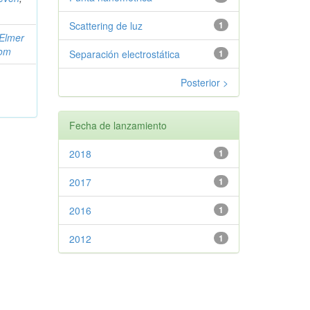
Scattering de luz
1
Elmer
com
Separación electrostática
1
Posterior >
Fecha de lanzamiento
2018
1
2017
1
2016
1
2012
1