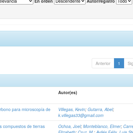
En orden
Autor/registro
Anterior
1
Si
Autor(es)
arbono para microscopía de
Villegas, Kevin
;
Gutarra, Abel
;
k.villegas33@gmail.com
es compuestos de tierras
Ochoa, Joel
;
Monteblanco, Elmer
;
Carr
Elizabeth
;
Cruz, M.
;
Avilés Félix, Luis S