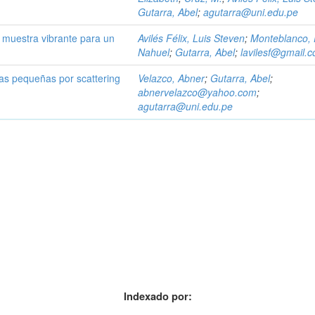
Gutarra, Abel
;
agutarra@uni.edu.pe
muestra vibrante para un
Avilés Félix, Luis Steven
;
Monteblanco, 
Nahuel
;
Gutarra, Abel
;
lavilesf@gmail.
as pequeñas por scattering
Velazco, Abner
;
Gutarra, Abel
;
abnervelazco@yahoo.com
;
agutarra@uni.edu.pe
Indexado por: