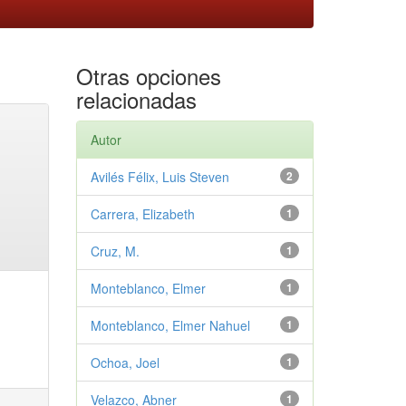
Otras opciones
relacionadas
Autor
Avilés Félix, Luis Steven
2
Carrera, Elizabeth
1
Cruz, M.
1
Monteblanco, Elmer
1
Monteblanco, Elmer Nahuel
1
Ochoa, Joel
1
Velazco, Abner
1