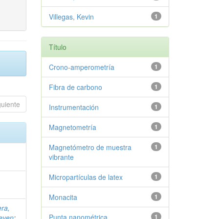
Villegas, Kevin
1
Título
Crono-amperometría
1
Fibra de carbono
1
guiente
Instrumentación
1
Magnetometría
1
Magnetómetro de muestra
1
vibrante
Micropartículas de latex
1
Monacita
1
era,
Punta nanométrica
1
teven
;